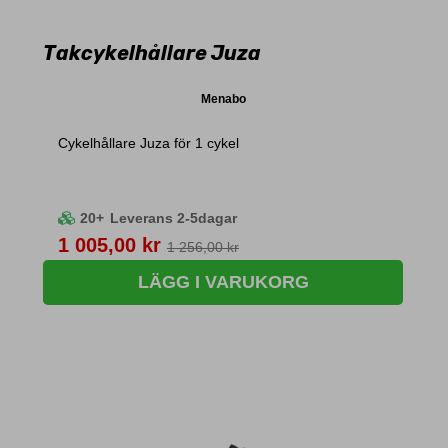
Takcykelhållare Juza
Menabo
Cykelhållare Juza för 1 cykel
20+
Leverans 2-5dagar
Pris
1 005,00 kr
1 256,00 kr
LÄGG I VARUKORG