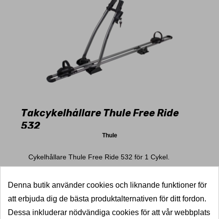
Takcykelhållare Thule Free Ride
532
Thule
Cykelhållare Thule Free Ride 532 för 1 Cykel.
Denna butik använder cookies och liknande funktioner för
15+
Leverans 2-5dagar
att erbjuda dig de bästa produktalternativen för ditt fordon.
Pris
1 115,00 kr
1 393,00 kr
Dessa inkluderar nödvändiga cookies för att vår webbplats