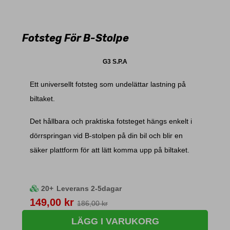
Fotsteg För B-Stolpe
G3 S.P.A
Ett universellt fotsteg som undelättar lastning på
biltaket.
Det hållbara och praktiska fotsteget hängs enkelt i
dörrspringan vid B-stolpen på din bil och blir en
säker plattform för att lätt komma upp på biltaket.
20+
Leverans 2-5dagar
Pris
149,00 kr
186,00 kr
LÄGG I VARUKORG