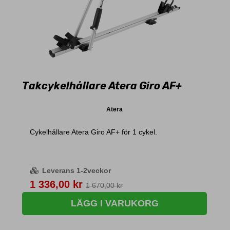
Takcykelhållare Atera Giro AF+
Atera
Cykelhållare Atera Giro AF+ för 1 cykel.
Leverans 1-2veckor
Pris
1 336,00 kr
1 670,00 kr
LÄGG I VARUKORG