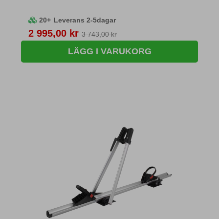
20+
Leverans 2-5dagar
Pris
2 995,00 kr
3 743,00 kr
LÄGG I VARUKORG