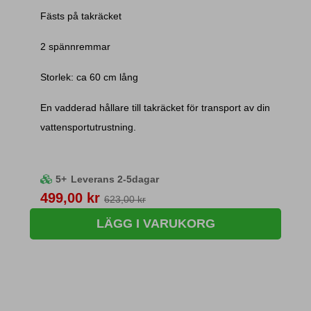
Fästs på takräcket
2 spännremmar
Storlek: ca 60 cm lång
En vadderad hållare till takräcket för transport av din
vattensportutrustning.
5+
Leverans 2-5dagar
Pris
499,00 kr
623,00 kr
LÄGG I VARUKORG