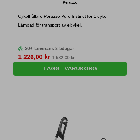
Peruzzo
Cykelhållare Peruzzo Pure Instinct för 1 cykel.
Lämpad för transport av elcykel.
20+
Leverans 2-5dagar
Pris
1 226,00 kr
1 532,00 kr
LÄGG I VARUKORG