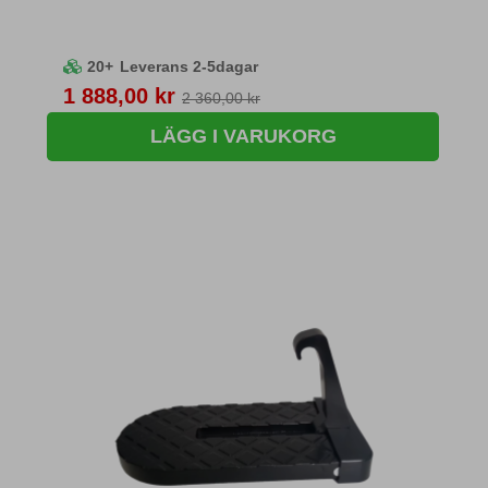
20+
Leverans 2-5dagar
Pris
1 888,00 kr
2 360,00 kr
LÄGG I VARUKORG