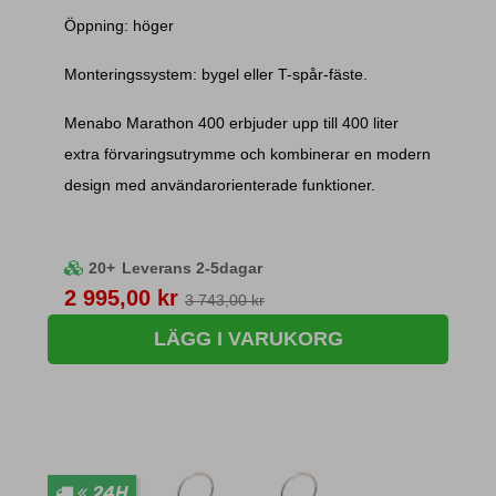
Öppning: höger
Monteringssystem: bygel eller T-spår-fäste.
Menabo Marathon 400 erbjuder upp till 400 liter
extra förvaringsutrymme och kombinerar en modern
design med användarorienterade funktioner.
20+
Leverans 2-5dagar
Pris
2 995,00 kr
3 743,00 kr
LÄGG I VARUKORG
24H