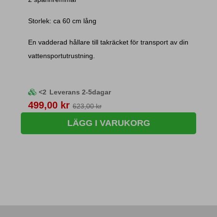
Storlek: ca 60 cm lång
En vadderad hållare till takräcket för transport av din
vattensportutrustning.
<2
Leverans 2-5dagar
Pris
499,00 kr
623,00 kr
LÄGG I VARUKORG