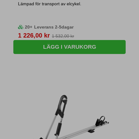
Lämpad för transport av elcykel.
20+
Leverans 2-5dagar
Pris
1 226,00 kr
1 532,00 kr
LÄGG I VARUKORG