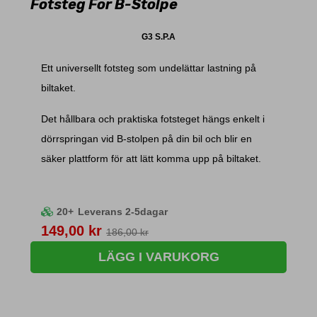
Fotsteg För B-Stolpe
G3 S.P.A
Ett universellt fotsteg som undelättar lastning på
biltaket.
Det hållbara och praktiska fotsteget hängs enkelt i
dörrspringan vid B-stolpen på din bil och blir en
säker plattform för att lätt komma upp på biltaket.
20+
Leverans 2-5dagar
Pris
149,00 kr
186,00 kr
LÄGG I VARUKORG