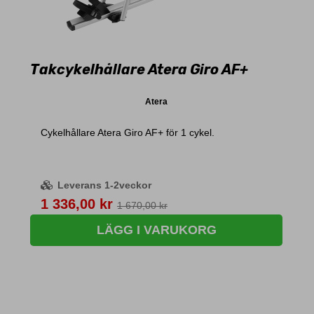
Takcykelhållare Atera Giro AF+
Atera
Cykelhållare Atera Giro AF+ för 1 cykel.
Leverans 1-2veckor
Pris
1 336,00 kr
1 670,00 kr
LÄGG I VARUKORG