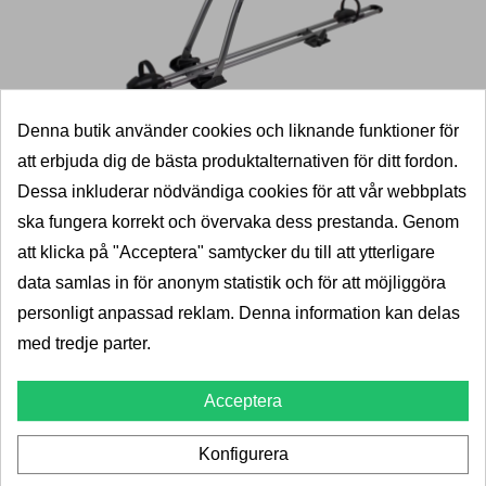
Denna butik använder cookies och liknande funktioner för
att erbjuda dig de bästa produktalternativen för ditt fordon.
Takcykelhållare Thule Free Ride
Dessa inkluderar nödvändiga cookies för att vår webbplats
532
ska fungera korrekt och övervaka dess prestanda. Genom
Thule
att klicka på "Acceptera" samtycker du till att ytterligare
Cykelhållare Thule Free Ride 532 för 1 Cykel.
data samlas in för anonym statistik och för att möjliggöra
personligt anpassad reklam. Denna information kan delas
med tredje parter.
20+
Leverans 2-5dagar
Pris
1 115,00 kr
1 393,00 kr
Acceptera
LÄGG I VARUKORG
Konfigurera