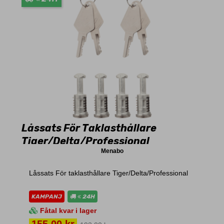
Låssats För Taklasthållare
Tiger/Delta/Professional
Menabo
Låssats För taklasthållare Tiger/Delta/Professional
KAMPANJ
24H
Fåtal kvar i lager
Pris
155,00 kr