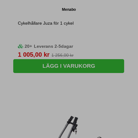
Menabo
Cykelhållare Juza för 1 cykel
20+
Leverans 2-5dagar
Pris
1 005,00 kr
1 256,00 kr
LÄGG I VARUKORG