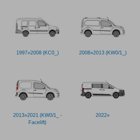
1997»2008 (KC0_)
2008»2013 (KW0/1_)
2013»2021 (KW0/1_ -
2022»
Facelift)
79582