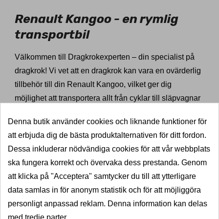
Renault Kangoo - en rymlig
transportbil
Välkommen till Dragkrokexperten – din specialist på
dragkrok! Vi vet att en dragkrok kan vara en ovärderlig
tillbehör till din Renault Kangoo, vilket ger dig
möjlighet att transportera allt från cyklar till släpvagnar
på ett smidigt och säkert sätt.
Denna butik använder cookies och liknande funktioner för
Renault Kangoo är en rymlig och praktisk transportbil
att erbjuda dig de bästa produktalternativen för ditt fordon.
med imponerande lastkapacitet och smidig
Dessa inkluderar nödvändiga cookies för att vår webbplats
manövrering. Det är inte konstigt att den har blivit en
ska fungera korrekt och övervaka dess prestanda. Genom
populär modell bland företagare, hantverkare och
att klicka på "Acceptera" samtycker du till att ytterligare
privatpersoner. Med en dragkrok kan du utnyttja bilens
data samlas in för anonym statistik och för att möjliggöra
potential fullt ut, och du kan vara säker på att
personligt anpassad reklam. Denna information kan delas
transportera dina varor på ett smidigt och tryggt sätt.
med tredje parter.