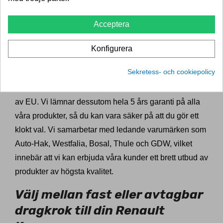
Dragkrokexperten med ett
Acceptera
brett utbud av dragkrokar till
Renault Kangoo
Konfigurera
Sekretess- och cookiepolicy
Vi på Dragkrokexperten har ett brett utbud av
dragkrokar, tillverkade av högsta kvalitet och godkända
av EU. Vi lämnar dessutom hela 5 års garanti på alla
våra produkter, så du kan vara säker på att du gör ett
klokt val. Vi samarbetar med ledande varumärken som
Auto-Hak, Westfalia, Bosal, Thule och GDW, vilket
innebär att vi kan erbjuda våra kunder ett brett utbud av
produkter av högsta kvalitet.
Välj mellan fast eller avtagbar
dragkrok till din Renault