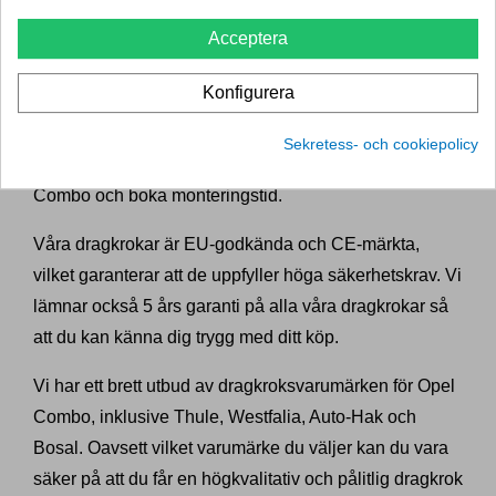
Dragkrokexperten är en pålitlig leverantör av
Acceptera
högkvalitativa dragkrokar till Opel Combo. Vi säljer
kompletta paket som du kan montera själv eller så kan
Konfigurera
du boka tid online för att få dragkroken monterad i en
verkstad nära dig. Genom att ange ditt reg.nummer kan
Sekretess- och cookiepolicy
du snabbt och enkelt hitta rätt dragkrok till din Opel
Combo och boka monteringstid.
Våra dragkrokar är EU-godkända och CE-märkta,
vilket garanterar att de uppfyller höga säkerhetskrav. Vi
lämnar också 5 års garanti på alla våra dragkrokar så
att du kan känna dig trygg med ditt köp.
Vi har ett brett utbud av dragkroksvarumärken för Opel
Combo, inklusive Thule, Westfalia, Auto-Hak och
Bosal. Oavsett vilket varumärke du väljer kan du vara
säker på att du får en högkvalitativ och pålitlig dragkrok