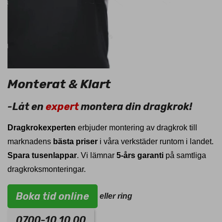
Monterat & Klart
-Låt en
expert
montera din dragkrok!
Dragkrokexperten
erbjuder montering av dragkrok till
marknadens
bästa priser
i våra verkstäder runtom i landet.
Spara tusenlappar
. Vi lämnar
5-års garanti
på samtliga
dragkroksmonteringar.
Boka tid online
eller ring
0700-10 10 00