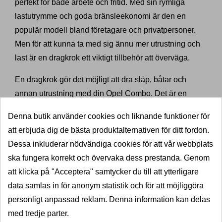
perfekt för både arbete och fritid. Med sin rymliga
lastutrymme och goda bränsleekonomi är den en
populär modell bland företagare och privatpersoner.
Men för att kunna ta med sig ännu mer utrustning och
last är en dragkrok ett viktigt tillbehör att överväga.
En dragkrok gör det möjligt att dra släp, båtar och
annan utrustning med din Opel Combo. Det är en
säker och pålitlig lösning för att transportera större
Denna butik använder cookies och liknande funktioner för
föremål. Och med hjälp av Dragkrokexperten kan du
att erbjuda dig de bästa produktalternativen för ditt fordon.
enkelt köpa en dragkrok som passar din Opel Combo
Dessa inkluderar nödvändiga cookies för att vår webbplats
och få den monterad professionellt.
ska fungera korrekt och övervaka dess prestanda. Genom
Ta hjälp av Dragkrokexperten
att klicka på "Acceptera" samtycker du till att ytterligare
för att montera en dragkrok
data samlas in för anonym statistik och för att möjliggöra
personligt anpassad reklam. Denna information kan delas
till din Opel Combo
med tredje parter.