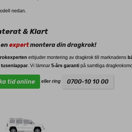
modell nedan.
terat & Klart
 en
expert
montera din dragkrok!
rokexperten
erbjuder montering av dragkrok till marknadens
bä
 tusenlappar
. Vi lämnar
5-års garanti
på samtliga dragkroksmo
ka tid online
0700-10 10 00
eller ring