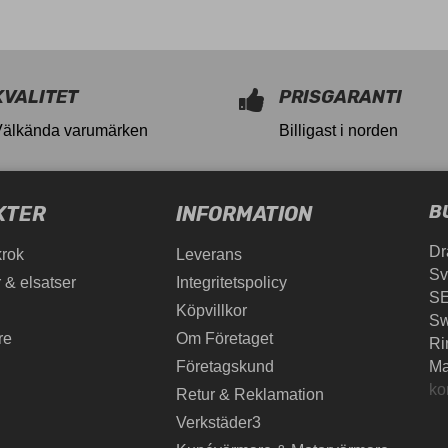
KVALITET
PRISGARANTI
Välkända varumärken
Billigast i norden
B
KTER
INFORMATION
Dr
krok
Leverans
Sv
 & elsatser
Integritetspolicy
SE
Köpvillkor
S
re
Om Företaget
Ri
Företagskund
Ma
ko
Retur & Reklamation
Verkstäder3