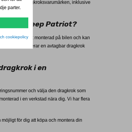
d av välkända dragkroksvarumärken, inklusive
je parter.
för din Jeep Patriot?
ch cookiepolicy
agkrok är permanent monterad på bilen och kan
men vi rekommenderar en avtagbar dragkrok
 dragkrok i en
treringsnummer och välja den dragkrok som
onterad i en verkstad nära dig. Vi har flera
m möjligt för dig att köpa och montera din