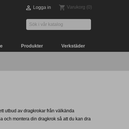
shopping_cart

Varukorg
(0)
Logga in

ke
Produkter
Verkstäder
rett utbud av dragkrokar från välkända
öpa och montera din dragkrok så att du kan dra