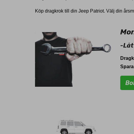
Köp dragkrok till din Jeep Patriot. Välj din års
Mon
-Låt
Dragk
Spara
Bo