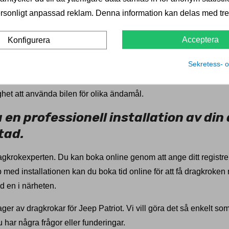
er levereras med 5-års garanti. Vi erbjuder också ett stort utbu
rsonligt anpassad reklam. Denna information kan delas med tred
.
agbar dragkrok - Vilken passar bäst 
Acceptera
Konfigurera
Sekretess- o
eep Patriot har du två alternativ: fast eller avtagbar. En fast dr
n monteras och tas bort när det behövs. Valet är upp till dig, 
ighet att använda bilen för olika ändamål.
en professionell installation av din
tad.
Dragkrokexperten. Du kan boka online genom att ange ditt regis
med installationen kan du boka tid online för att få dragkroken m
id en i närheten.
ager av dragkrokar för Jeep Patriot. Vi vill göra det så enkelt so
 har några frågor eller funderingar.