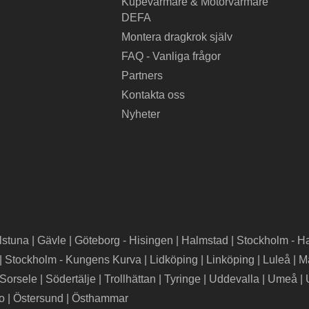
Kupévärmare & Motorvärmare
DEFA
Montera dragkrok själv
FAQ - Vanliga frågor
Partners
Kontakta oss
Nyheter
lstuna
|
Gävle
|
Göteborg - Hisingen
|
Halmstad
|
Stockholm - H
|
Stockholm - Kungens Kurva
|
Lidköping
|
Linköping
|
Luleå
|
M
Sorsele
|
Södertälje
|
Trollhättan
|
Tyringe
|
Uddevalla
|
Umeå
|
ro
|
Östersund
|
Östhammar