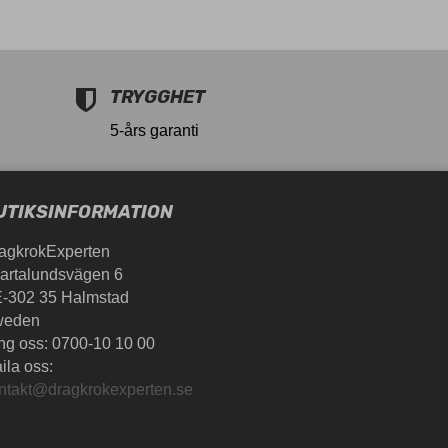
TRYGGHET
5-års garanti
UTIKSINFORMATION
agkrokExperten
artalundsvägen 6
-302 35 Halmstad
weden
ng oss:
0700-10 10 00
ila oss:
ntakt@dragkrokexperten.se