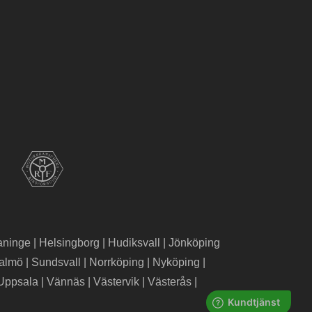
aninge
|
Helsingborg
|
Hudiksvall
|
Jönköping
almö
|
Sundsvall
|
Norrköping
|
Nyköping
|
Uppsala
|
Vännäs
|
Västervik
|
Västerås
|