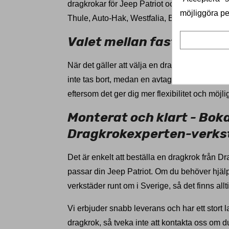
dragkrokar för Jeep Patriot och våra produkt
möjliggöra pe
Thule, Auto-Hak, Westfalia, Bosal, och GDW
Valet mellan fast och avt
När det gäller att välja en dragkrok för din J
inte tas bort, medan en avtagbar dragkrok ka
eftersom det ger dig mer flexibilitet och möjl
Monterat och klart - Boka 
Dragkrokexperten-verks
Det är enkelt att beställa en dragkrok från 
passar din Jeep Patriot. Om du behöver hjälp 
verkstäder runt om i Sverige, så det finns allt
Vi erbjuder snabb leverans och har ett stort l
dragkrok, så tveka inte att kontakta oss om du