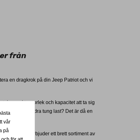
er från
era en dragkrok på din Jeep Patriot och vi
, kompakta storlek och kapacitet att ta sig
 när du behöver dra tung last? Det är då en
bästa
t vår
a på
-märkta. Vi erbjuder ett brett sortiment av
 och för att