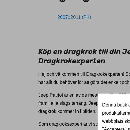
2007»2011 (PK)
79279
Köp en dragkrok till din 
Dragkrokexperten
Hej och välkommen till Dragkrokexperten! Som
har allt du behöver för att göra det enkelt och
Jeep Patriot är en av de mest populära SUV-
fram i alla slags terräng. Jeep Patriot är id
Denna butik a
dragkrok kommer in i bilden.
produktaltern
webbplats ska
Som dragkroksexpert är vi stolta över att ku
"Acceptera" sa