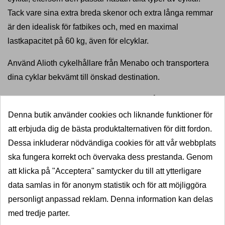
Tack vare sina extra breda skenor och extra långa remmar
är den idealisk för fatbikes och, med en maximal
lastkapacitet på 60 kg, även för elcyklar.
Använd Alioth cykelhållare från Menabo och transportera
dina cyklar bekvämt till önskad destination.
Alioth har en lutningsmekanism som ger åtkomst till
bagageutrymmet även med cyklar monterade.
Denna butik använder cookies och liknande funktioner för
att erbjuda dig de bästa produktalternativen för ditt fordon.
Ladda ner monteringsanvisning
Dessa inkluderar nödvändiga cookies för att vår webbplats
Produktdetaljer
ska fungera korrekt och övervaka dess prestanda. Genom
att klicka på "Acceptera" samtycker du till att ytterligare
Datablad
data samlas in för anonym statistik och för att möjliggöra
personligt anpassad reklam. Denna information kan delas
Antal Cyklar
2
med tredje parter.