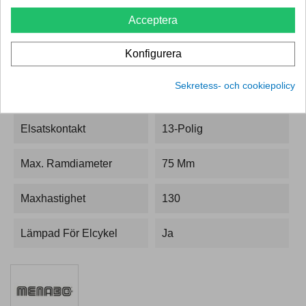
Nyttolast
60
Acceptera
Stödbelastning För Max.
75,9
Konfigurera
Nyttolast
Sekretess- och cookiepolicy
Fällbar
Ja
Elsatskontakt
13-Polig
Max. Ramdiameter
75 Mm
Maxhastighet
130
Lämpad För Elcykel
Ja