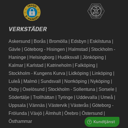
VERKSTÄDER
Askersund
|
Borås
|
Bromölla
|
Edsbyn
|
Eskilstuna
|
Gävle
|
Göteborg - Hisingen
|
Halmstad
|
Stockholm -
Haninge
|
Helsingborg
|
Hudiksvall
|
Jönköping
|
Kalmar
|
Karlstad
|
Katrineholm
|
Falköping
|
Stockholm - Kungens Kurva
|
Lidköping
|
Linköping
|
Luleå
|
Malmö
|
Sundsvall
|
Norrköping
|
Nyköping
|
Osby
|
Oxelösund
|
Stockholm - Sollentuna
|
Sorsele
|
Södertälje
|
Trollhättan
|
Tyringe
|
Uddevalla
|
Umeå
|
Uppsala
|
Vännäs
|
Västervik
|
Västerås
|
Göteborg -
Frölunda
|
Växjö
|
Älmhult
|
Örebro
|
Östersund
|
Östhammar