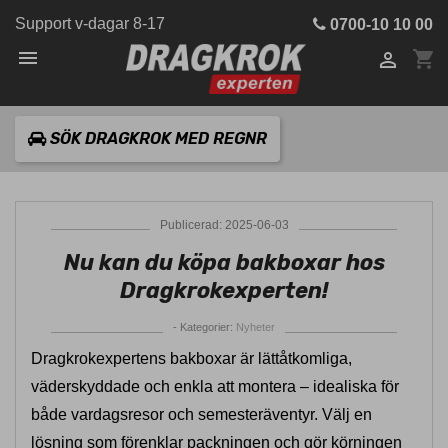
Support v-dagar 8-17
0700-10 10 00

shopping_cart

SÖK DRAGKROK MED REGNR
Publicerad: 2025-06-03
Nu kan du köpa bakboxar hos
Dragkrokexperten!
- Kategorier:
Nyheter
Dragkrokexpertens bakboxar är lättåtkomliga,
väderskyddade och enkla att montera – idealiska för
både vardagsresor och semesteräventyr. Välj en
lösning som förenklar packningen och gör körningen