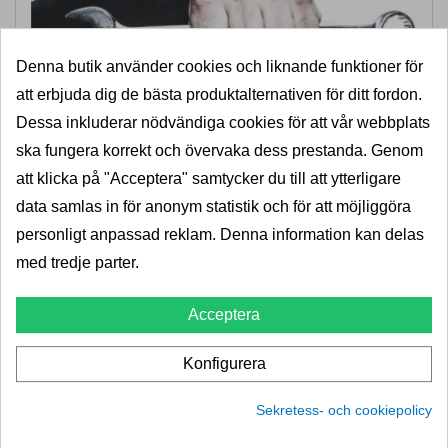
Denna butik använder cookies och liknande funktioner för
att erbjuda dig de bästa produktalternativen för ditt fordon.
Dessa inkluderar nödvändiga cookies för att vår webbplats
ska fungera korrekt och övervaka dess prestanda. Genom
att klicka på "Acceptera" samtycker du till att ytterligare
data samlas in för anonym statistik och för att möjliggöra
personligt anpassad reklam. Denna information kan delas
MONTERAT & KLART
med tredje parter.
-Låt en
expert
montera din dragkrok!
Dragkrokexperten
erbjuder montering av dragkrok till
Acceptera
marknadens
bästa priser
i våra verkstäder runtom i
Konfigurera
landet.
Spara tusenlappar
. Vi lämnar
5-års garanti
på samtliga dragkroksmonteringar.
Sekretess- och cookiepolicy