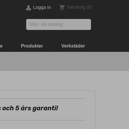
shopping_cart

Varukorg
(0)
Logga in

ke
Produkter
Verkstäder
 och 5 års garanti!