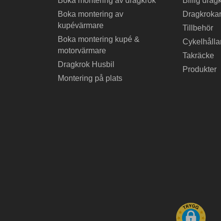
Boka montering av dragkrok
Billig drag
Boka montering av
Dragkrokar
kupévärmare
Tillbehör
Boka montering kupé &
Cykelhålla
motorvärmare
Takräcke
Dragkrok Husbil
Produkter
Montering på plats