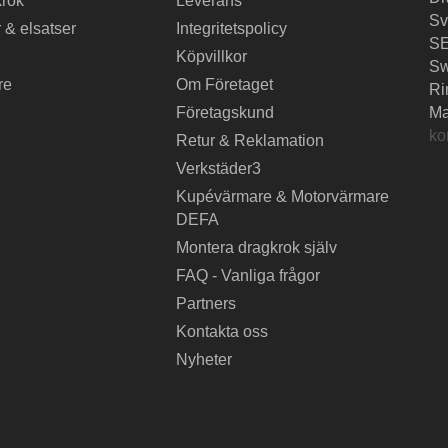
krok
Leverans
Sv
 & elsatser
Integritetspolicy
SE
Köpvillkor
S
re
Om Företaget
Ri
Företagskund
Ma
ko
Retur & Reklamation
Verkstäder3
Kupévärmare & Motorvärmare
DEFA
Montera dragkrok själv
FAQ - Vanliga frågor
Partners
Kontakta oss
Nyheter