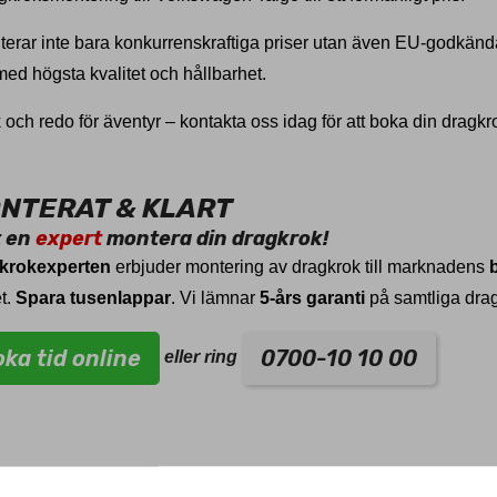
nterar inte bara konkurrenskraftiga priser utan även EU-godkända
 med högsta kvalitet och hållbarhet.
ch redo för äventyr – kontakta oss idag för att boka din dragk
NTERAT & KLART
t en
expert
montera din dragkrok!
krokexperten
erbjuder montering av dragkrok till marknadens
t.
Spara tusenlappar
. Vi lämnar
5-års garanti
på samtliga dra
ka tid online
0700-10 10 00
eller ring