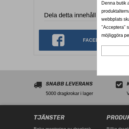
Denna butik a
produktaltern
Dela detta innehåll
webbplats ska
"Acceptera" sa
möjliggöra pe
FACEBOOK
SNABB LEVERANS
5000 dragkrokar i lager
TJÄNSTER
PRODU