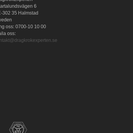
artalundsvägen 6
-302 35 Halmstad
weden
ng oss:
0700-10 10 00
ila oss:
ntakt@dragkrokexperten.se