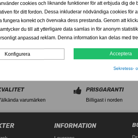
nvänder cookies och liknande funktioner för att erbjuda dig de 
ativen för ditt fordon. Dessa inkluderar nödvändiga cookies för at
 fungera korrekt och övervaka dess prestanda. Genom att klick
mtycker du till att ytterligare data samlas in för anonym statistik
rsonligt anpassad reklam. Denna information kan delas med tred
LINKEDIN
Acceptera
Konfigurera
Sekretess- o
KVALITET
PRISGARANTI
Välkända varumärken
Billigast i norden
B
KTER
INFORMATION
Dr