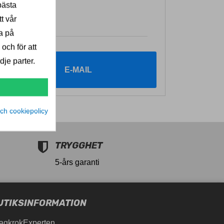
bästa
t vår
a på
 och för att
je parter.
E-MAIL
ch cookiepolicy
TRYGGHET
5-års garanti
UTIKSINFORMATION
agkrokExperten