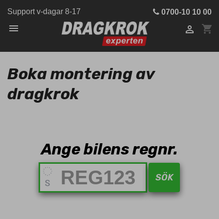
Support v-dagar 8-17
0700-10 10 00

shopping_cart

Boka montering av
dragkrok
Ange bilens regnr.
SÖK