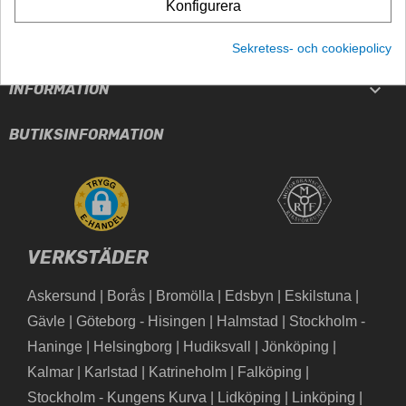

Konfigurera

PRODUKTER
Sekretess- och cookiepolicy

INFORMATION
BUTIKSINFORMATION
VERKSTÄDER
Askersund
|
Borås
|
Bromölla
|
Edsbyn
|
Eskilstuna
|
Gävle
|
Göteborg - Hisingen
|
Halmstad
|
Stockholm -
Haninge
|
Helsingborg
|
Hudiksvall
|
Jönköping
|
Kalmar
|
Karlstad
|
Katrineholm
|
Falköping
|
Stockholm - Kungens Kurva
|
Lidköping
|
Linköping
|