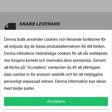
SNABB LEVERANS
5000 dragkrokar i lager
Denna butik använder cookies och liknande funktioner för
KVALITET
att erbjuda dig de bästa produktalternativen för ditt fordon.
Välkända varumärken
Dessa inkluderar nödvändiga cookies för att vår webbplats
ska fungera korrekt och övervaka dess prestanda. Genom
PRISGARANTI
att klicka på "Acceptera" samtycker du till att ytterligare
Billigast i norden
data samlas in för anonym statistik och för att möjliggöra
TRYGGHET
personligt anpassad reklam. Denna information kan delas
med tredje parter.
5-års garanti
Acceptera
TJÄNSTER